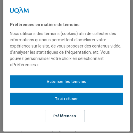
chalets, pouvant accueillir jusqu’à 20 personnes et ses
nombreux espaces de camping. De nombreuses
activités extérieures sont possibles en été comme en
Préférences en matière de témoins
hiver, pour les petits et les grands.
Nous utilisons des témoins (cookies) afin de collecter des
informations qui nous permettent d’améliorer votre
Le Centre de plein air de l’UQAM accueille toutes les
expérience sur le site, de vous proposer des contenus vidéo,
personnes amoureuses de la nature : qu’elles soient ou
d’analyser les statistiques de fréquentation, etc. Vous
non membre de la grande communauté Uqamienne.
pouvez personnaliser votre choix en sélectionnant
Tout le monde peut y séjourner une journée, une
« Préférences ».
fin de semaine ou plus!
Les personnes étudiantes et employées de l’UQAM
Autoriser les témoins
bénéficient néanmoins de rabais sur les locations.
Tout refuser
Informations complémentaires:
Nous vous rappelons que
les animaux de
Préférences
compagnie sont interdits dans les chalets, les
espaces de camping
et au pied de la chute
.