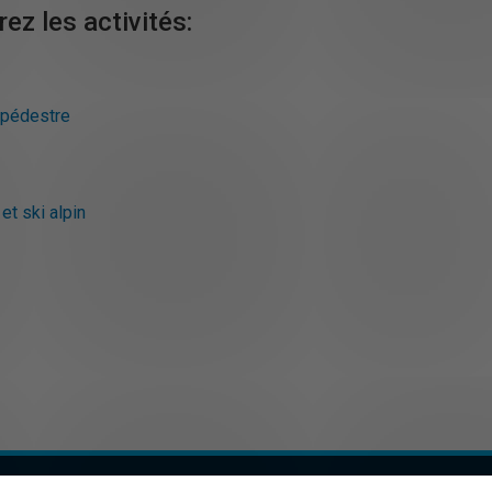
ez les activités:
pédestre
et ski alpin
in air UQAM
Nous joindre