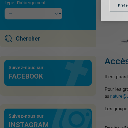
Type d’hébergement
Préf
Accès
Suivez-nous sur
FACEBOOK
Il est possi
Pour les gr
au
nature@
Les groupes
Suivez-nous sur
INSTAGRAM