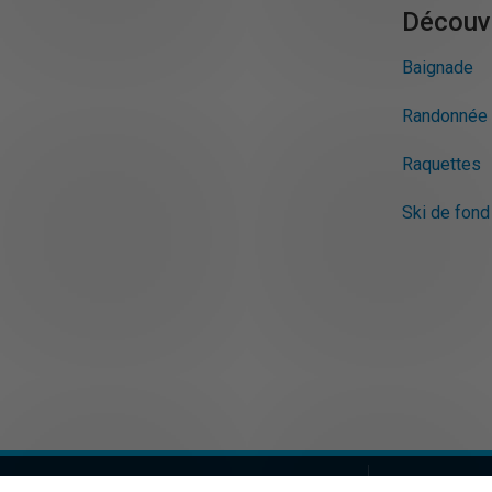
Découvr
Baignade
Randonnée 
Raquettes
Ski de fond 
UQAM - Université du Québec à Montréal
Centre de ple