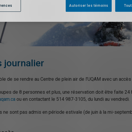
érences
Autoriser les témoins
Tout
 journalier
ble de se rendre au Centre de plein air de l’UQAM avec un accès j
oupes de 8 personnes et plus, une réservation doit être faite 24 
uqam.ca
ou en contactant le 514 987-3105, du lundi au vendredi.
 ne sont pas admis en période estivale (de juin à la mi-septemb