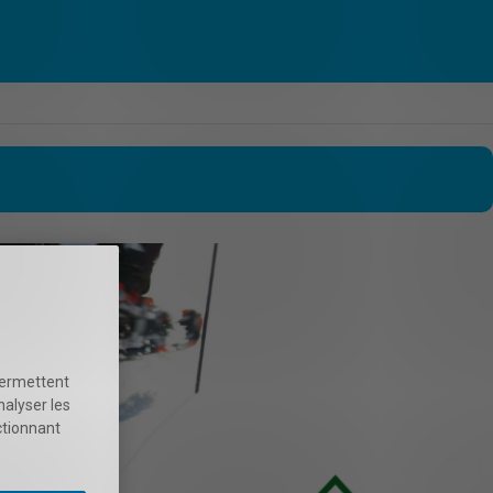
permettent
nalyser les
ctionnant