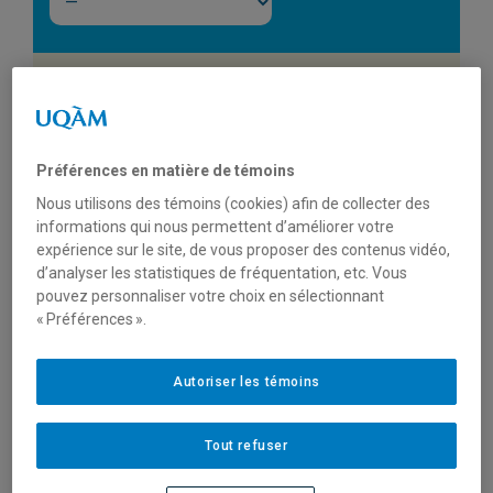
Ouverture de la saison de
Préférences en matière de témoins
camping 2025
Nous utilisons des témoins (cookies) afin de collecter des
informations qui nous permettent d’améliorer votre
expérience sur le site, de vous proposer des contenus vidéo,
d’analyser les statistiques de fréquentation, etc. Vous
Au Québec, le camping fait partie intégrante de la
pouvez personnaliser votre choix en sélectionnant
culture du plein air. Chaque été, de nombreuses
« Préférences ».
personnes choisissent de planter leur tente pour vivre
un moment de déconnexion, de simplicité et de contact
direct avec le territoire. Si certains campings offrent
Autoriser les témoins
une approche plus aménagée, d’autres, comme
le
Centre de plein air de l’UQAM
, proposent une
Tout refuser
expérience plus rustique, presque sauvage, où la nature
est véritablement au cœur du séjour.