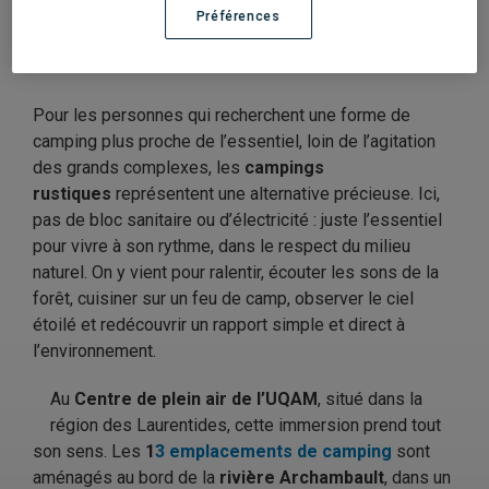
Préférences
Du camping à petit prix
Pour les personnes qui recherchent une forme de
camping plus proche de l’essentiel, loin de l’agitation
des grands complexes, les
campings
rustiques
représentent une alternative précieuse. Ici,
pas de bloc sanitaire ou d’électricité : juste l’essentiel
pour vivre à son rythme, dans le respect du milieu
naturel. On y vient pour ralentir, écouter les sons de la
forêt, cuisiner sur un feu de camp, observer le ciel
étoilé et redécouvrir un rapport simple et direct à
l’environnement.
Au
Centre de plein air de l’UQAM
, situé dans la
région des Laurentides, cette immersion prend tout
son sens. Les
1
3 emplacements de camping
sont
aménagés au bord de la
rivière Archambault
, dans un